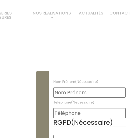
SERIES
NOS RÉALISATIONS
ACTUALITÉS
CONTACT
IEURES
Les extensions
Les terrasses
Les menuiseries extérieures
Nom Prénom
(Nécessaire)
Téléphone
(Nécessaire)
RGPD
(Nécessaire)