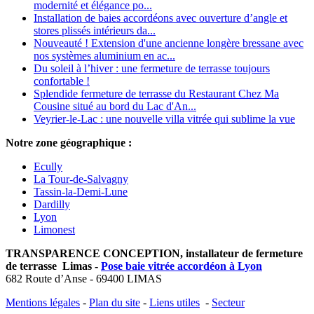
modernité et élégance po...
Installation de baies accordéons avec ouverture d’angle et
stores plissés intérieurs da...
Nouveauté ! Extension d'une ancienne longère bressane avec
nos systèmes aluminium en ac...
Du soleil à l’hiver : une fermeture de terrasse toujours
confortable !
Splendide fermeture de terrasse du Restaurant Chez Ma
Cousine situé au bord du Lac d'An...
Veyrier‑le‑Lac : une nouvelle villa vitrée qui sublime la vue
Notre zone géographique :
Ecully
La Tour-de-Salvagny
Tassin-la-Demi-Lune
Dardilly
Lyon
Limonest
TRANSPARENCE CONCEPTION, installateur de fermeture
de terrasse Limas -
Pose baie vitrée accordéon à Lyon
682 Route d’Anse - 69400 LIMAS
Mentions légales
-
Plan du site
-
Liens utiles
-
Secteur